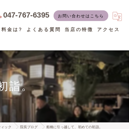
047-767-6395
お問い合わせはこちら
・料金は?
よくある質問
当店の特徴
アクセス
カイロプラティック
漫画特集
リフレクソロジー
リラクゼーション
初詣。
骨盤矯正
産後ケア
小顔矯正
ティック
院長ブログ
船橋に引っ越して、初めての初詣。