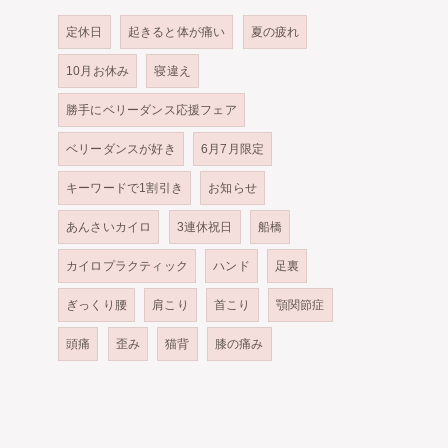
定休日
起きると体が痛い
夏の疲れ
10月お休み
寝違え
勝手にベリーダンス応援フェア
ベリーダンスが好き
6月7月限定
キーワードで1割引き
お知らせ
あんさいカイロ
3連休祝日
船橋
カイロプラクティック
ハンド
足裏
ぎっくり腰
肩こり
首こり
顎関節症
頭痛
歪み
猫背
膝の痛み