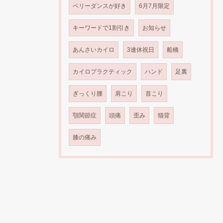
ベリーダンスが好き
6月7月限定
キーワードで1割引き
お知らせ
あんさいカイロ
3連休祝日
船橋
カイロプラクティック
ハンド
足裏
ぎっくり腰
肩こり
首こり
顎関節症
頭痛
歪み
猫背
膝の痛み