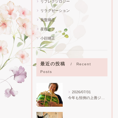
リフレクソロジー
リラクゼーション
骨盤矯正
産後ケア
小顔矯正
最近の投稿
Recent
Posts
2026/07/31
今年も恒例の上善ジャンボスイカ。