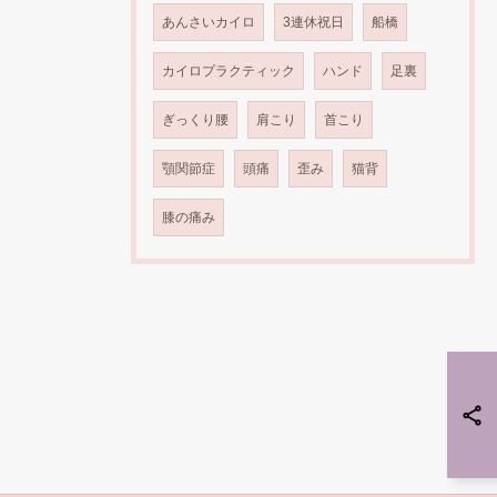
あんさいカイロ
3連休祝日
船橋
カイロプラクティック
ハンド
足裏
ぎっくり腰
肩こり
首こり
顎関節症
頭痛
歪み
猫背
膝の痛み